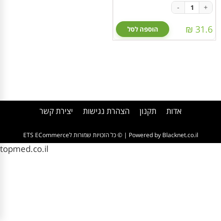
-
+
31.6 ₪
הוספה לסל
אדות
תקנון
הצהרת נגישות
יצירת קשר
Powered by Blacknet.co.il
| © כל הזכויות שמורות לETS ECommerce
topmed.co.il