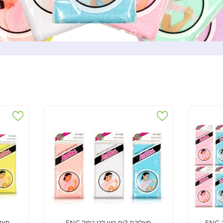
סאלוקס 3יח פיץ לבן כחול ENG
סאלוקס 3יח צה