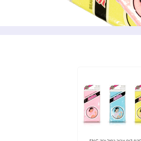
וב כחול ורוד ENG