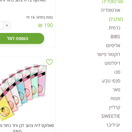
אורטופדיה
אורטופדיה
כמות במלאי: 16 יח'
מותגים
190 ₪
+
כרמית
BIBS
הוספה לסל
אליסיום
דוקטור פישר
דיפלומט
סנו
סנסי טבע
פאר
תפוח
קרליין
SWEETIE
יוניליבר
סאלוקס 7יח צהוב לבן ורוד כחול
ENG