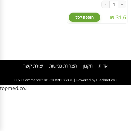
-
+
31.6 ₪
הוספה לסל
אדות
תקנון
הצהרת נגישות
יצירת קשר
Powered by Blacknet.co.il
| © כל הזכויות שמורות לETS ECommerce
topmed.co.il