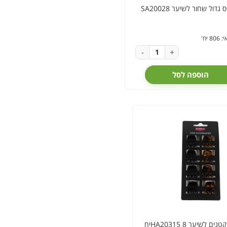
גדול שחור לשיער SA20028
 יח'
-
+
הוספה לסל
ם לשיער 8 HA20315יח