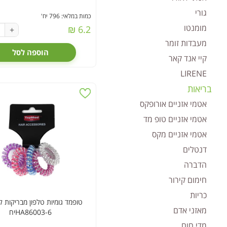
גורי
כמות במלאי: 796 יח'
מומנטו
6.2 ₪
+
מעבדות זומר
הוספה לסל
קיי אנד קאר
LIRENE
בריאות
אטמי אזניים אורופקס
אטמי אזניים טופ מד
אטמי אזניים מקס
דנטלים
הדברה
חימום קירור
כריות
מאזני אדם
HA86003-6יח
מדי חום