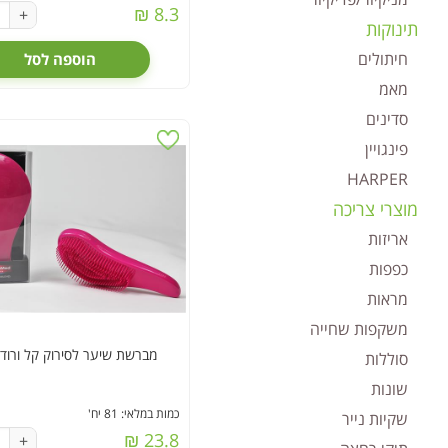
8.3 ₪
+
תינוקות
חיתולים
הוספה לסל
מאמ
סדינים
פינגויין
HARPER
מוצרי צריכה
אריזות
כפפות
מראות
משקפות שחייה
מברשת שיער לסירוק קל ורודה (
סוללות
שונות
כמות במלאי: 81 יח'
שקיות נייר
23.8 ₪
+