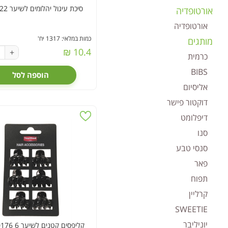
סיכת עיגול יהלומים לשיער HA18022
אורטופדיה
אורטופדיה
כמות במלאי: 1317 יח'
מותגים
10.4 ₪
+
כרמית
BIBS
הוספה לסל
אליסיום
דוקטור פישר
דיפלומט
סנו
סנסי טבע
פאר
תפוח
קרליין
SWEETIE
יוניליבר
קליפסים קטנים לשיער 6 HA20176יח