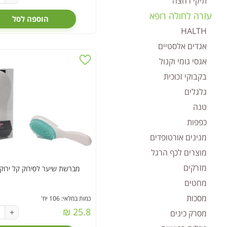
תיקי רחצה
עזרה לחולה רופא
הוספה לסל
HALTH
אגדים אלסטיים
אגסי גומי וקנול
בקבוקי זכוכית
גלגלים
טנה
כפפות
מגינים אורטופדים
מוצרים לכף הרגל
מזרקים
מברשת שיער לסירוק קל ירוקה (
מחטים
מסכות
כמות במלאי: 106 יח'
25.8 ₪
+
מסרק כינים