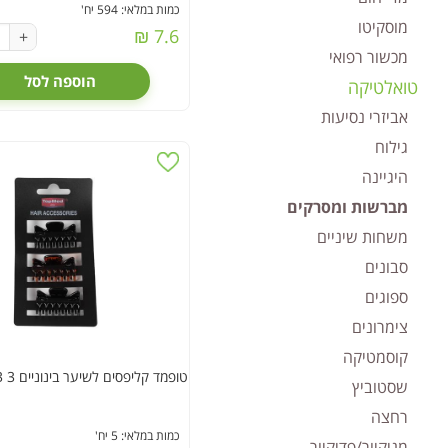
כמות במלאי: 594 יח'
מוסקיטו
7.6 ₪
+
מכשור רפואי
הוספה לסל
טואלטיקה
אביזרי נסיעות
גילוח
היגיינה
מברשות ומסרקים
משחות שיניים
סבונים
ספוגים
צימרונים
קוסמטיקה
טופמד קליפסים לשיער בינוניים 3 HA20323יח
שסטוביץ
רחצה
כמות במלאי: 5 יח'
מניקיור/פדיקיור