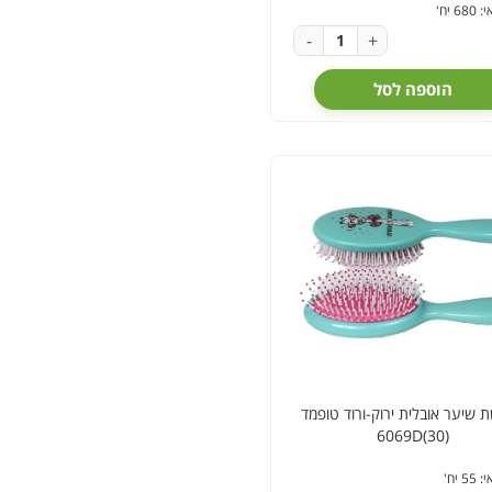
 יח'
-
+
הוספה לסל
 שיער אובלית ירוק-ורוד טופמד
6069D(30)
 יח'