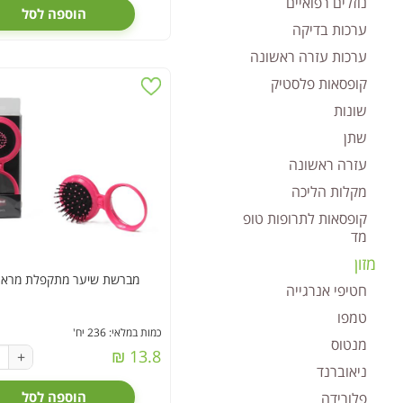
נוזלים רפואיים
הוספה לסל
ערכות בדיקה
ערכות עזרה ראשונה
קופסאות פלסטיק
שונות
שתן
עזרה ראשונה
מקלות הליכה
קופסאות לתרופות טופ
מד
מזון
מברשת שיער מתקפלת מראה (0
חטיפי אנרגייה
טמפו
כמות במלאי: 236 יח'
מנטוס
13.8 ₪
+
ניאוברנד
הוספה לסל
פלורידה