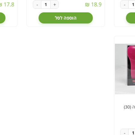
17.8 ₪
18.9 ₪
-
+
-
הוספה לסל
30)
-